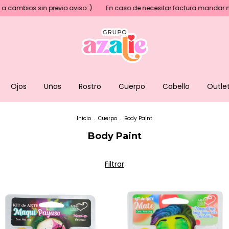
sin previo aviso :)
En caso de necesitar factura mandar mensaje an
Ojos
Uñas
Rostro
Cuerpo
Cabello
Outle
Inicio
.
Cuerpo
.
Body Paint
Body Paint
Filtrar