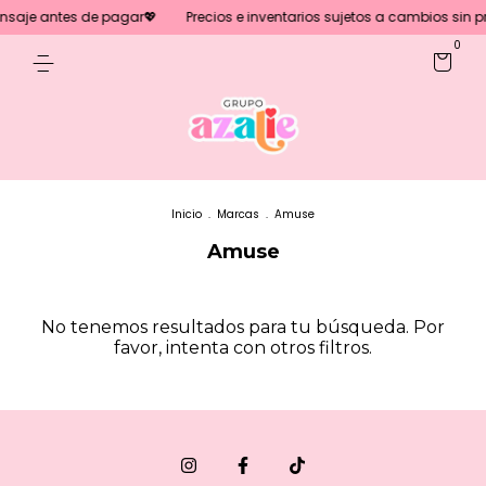
nsaje antes de pagar💖
Precios e inventarios sujetos a cambios sin pr
0
Inicio
.
Marcas
.
Amuse
Amuse
No tenemos resultados para tu búsqueda. Por
favor, intenta con otros filtros.