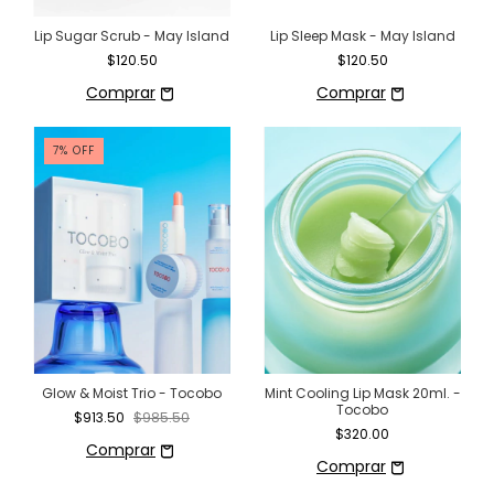
Lip Sugar Scrub - May Island
Lip Sleep Mask - May Island
$120.50
$120.50
7
%
OFF
Glow & Moist Trio - Tocobo
Mint Cooling Lip Mask 20ml. -
Tocobo
$913.50
$985.50
$320.00