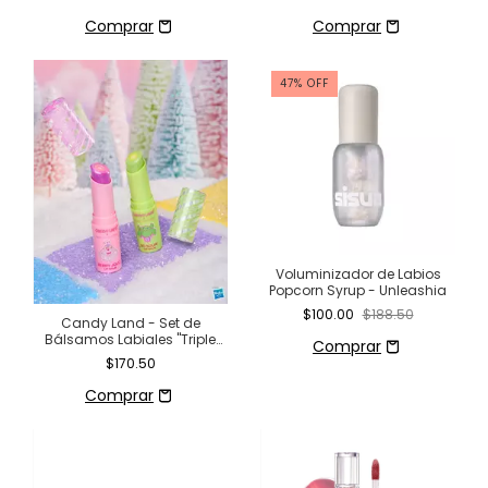
47
%
OFF
Voluminizador de Labios
Popcorn Syrup - Unleashia
$100.00
$188.50
Candy Land - Set de
Bálsamos Labiales "Triple
Treat" - Beauty Creations
$170.50