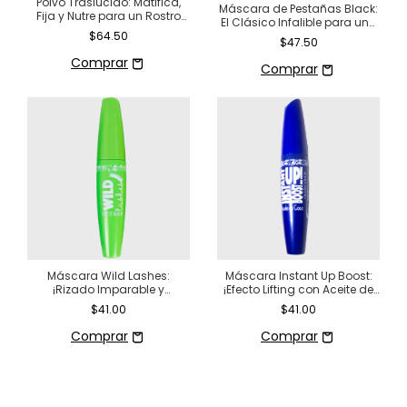
Polvo Traslúcido: Matifica,
Máscara de Pestañas Black:
Fija y Nutre para un Rostro
El Clásico Infalible para una
Impecable
Mirada Seductora
$64.50
$47.50
Máscara Wild Lashes:
Máscara Instant Up Boost:
¡Rizado Imparable y
¡Efecto Lifting con Aceite de
Nutrición con Aguacate!
Coco!
$41.00
$41.00