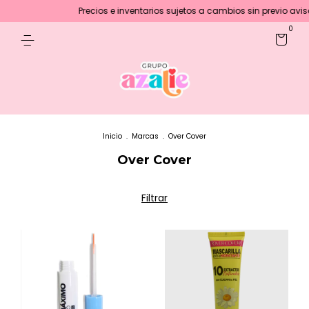
Precios e inventarios sujetos a cambios sin previo aviso :)
0
Inicio
.
Marcas
.
Over Cover
Over Cover
Filtrar