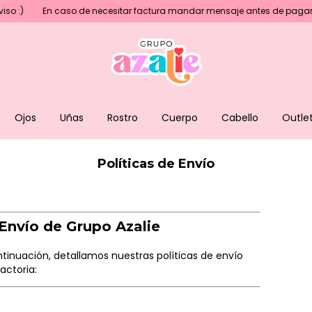
En caso de necesitar factura mandar mensaje antes de pagar💖
Ojos
Uñas
Rostro
Cuerpo
Cabello
Outle
Políticas de Envío
Envío de Grupo Azalie
ontinuación, detallamos nuestras políticas de envío
actoria: