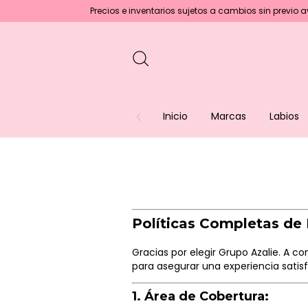
Precios e inventarios sujetos a cambios sin previo aviso :)
Inicio
Marcas
Labios
Políticas Completas de 
Gracias por elegir Grupo Azalie. A c
para asegurar una experiencia satisf
1.
Área de Cobertura: