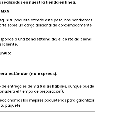
realizadas en nuestra tienda en línea.
0 MXN
.
kg.
Si tu paquete excede este peso, nos pondremos
arte sobre un cargo adicional de aproximadamente
responde a una
zona extendida
, el
costo adicional
l cliente
.
Envío:
será
estándar (no express)
.
o de entrega es de
3 a 5 días hábiles
, aunque puede
onsidera el tiempo de preparación).
eccionamos las mejores paqueterías para garantizar
tu paquete.