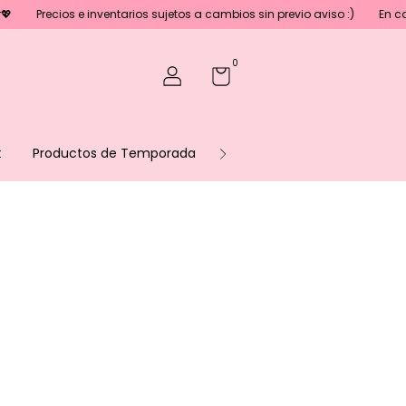
Precios e inventarios sujetos a cambios sin previo aviso :)
En caso de
0
t
Productos de Temporada
Sé parte de nuestro equipo