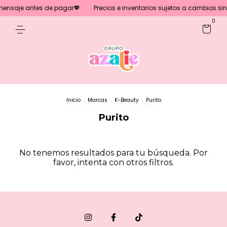
mensaje antes de pagar💖
Precios e inventarios sujetos a cambios sin 
0
Inicio
.
Marcas
.
K-Beauty
.
Purito
Purito
No tenemos resultados para tu búsqueda. Por
favor, intenta con otros filtros.