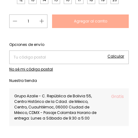
Cambiar CP
Entregas para el CP:
Opciones de envío
Calcular
No sé mi código postal
Nuestra tienda
Grupo Azalie - C. República de Bolivia 55,
Gratis
Centro Histórico de la Cdad. de México,
Centro, Cuauhtémoc, 06000 Ciudad de
México, CDMX - Pasaje Colombia Horario de
entrega: Lunes a Sábado de 9:30 a 5:00