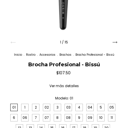
1
/
15
Inicio
.
Rostro
.
Accesorios
.
Brochas
.
Brocha Profesional - Bissú
Brocha Profesional - Bissú
$107.50
Ver más detalles
Modelo:
01
01
1
2
02
3
03
4
04
5
05
6
06
7
07
8
08
9
09
10
11
12
13
14
15
16
17
18
19
20