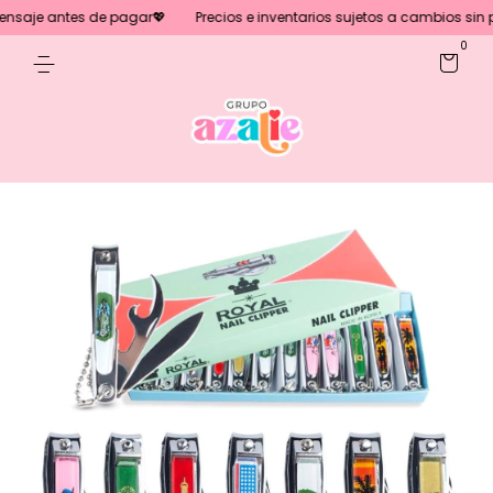
saje antes de pagar💖
Precios e inventarios sujetos a cambios sin pre
0