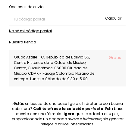
Cambiar CP
Entregas para el CP:
Opciones de envío
Calcular
No sé mi código postal
Nuestra tienda
Grupo Azalie - C. República de Bolivia 55,
Gratis
Centro Histórico de la Cdad. de México,
Centro, Cuauhtémoc, 06000 Ciudad de
México, CDMX - Pasaje Colombia Horario de
entrega: Lunes a Sábado de 9:30 a 5:00
¿Estás en busca de una base ligera e hidratante con buena
cobertura?
Cali te ofrece la solución perfecta
. Esta base
cuenta con una fórmula
ligera
que se adapta a tu piel,
proporcionando un acabado
suave e hidratante
, sin generar
reflejos o brillos innecesarios.