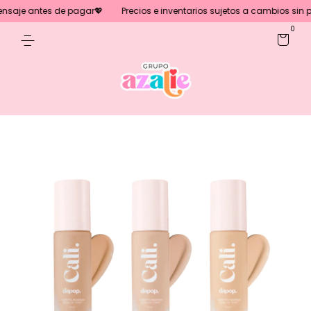
saje antes de pagar💖
Precios e inventarios sujetos a cambios sin pre
0