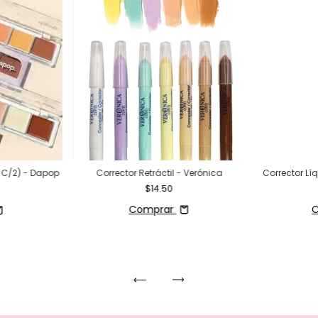
e C/2) - Dapop
Corrector Retráctil - Verónica
Corrector Lí
$14.50
Comprar