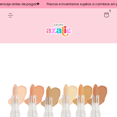
saje antes de pagar💖
Precios e inventarios sujetos a cambios sin pre
0