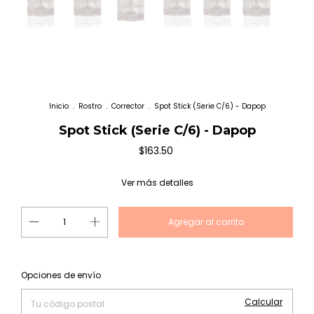
Inicio
.
Rostro
.
Corrector
.
Spot Stick (Serie C/6) - Dapop
Spot Stick (Serie C/6) - Dapop
$163.50
Ver más detalles
Cambiar CP
Entregas para el CP:
Opciones de envío
Calcular