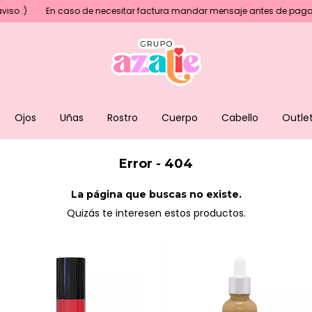
o :)
En caso de necesitar factura mandar mensaje antes de pagar
Ojos
Uñas
Rostro
Cuerpo
Cabello
Outle
Error - 404
La página que buscas no existe.
Quizás te interesen estos productos.