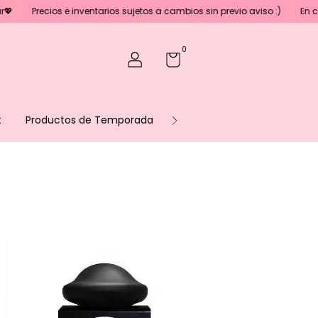

Precios e inventarios sujetos a cambios sin previo aviso :)
En cas
0
t
Productos de Temporada
Sé parte de nuestro equipo