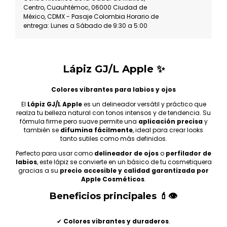
Centro, Cuauhtémoc, 06000 Ciudad de
México, CDMX - Pasaje Colombia Horario de
entrega: Lunes a Sábado de 9:30 a 5:00
Lápiz GJ/L Apple ✨
Colores vibrantes para labios y ojos
El
Lápiz GJ/L Apple
es un delineador versátil y práctico que
realza tu belleza natural con tonos intensos y de tendencia. Su
fórmula firme pero suave permite una
aplicación precisa
y
también se
difumina fácilmente
, ideal para crear looks
tanto sutiles como más definidos.
Perfecto para usar como
delineador de ojos
o
perfilador de
labios
, este lápiz se convierte en un básico de tu cosmetiquera
gracias a su
precio accesible y calidad garantizada por
Apple Cosméticos
.
Beneficios principales 💄👁
✔
Colores vibrantes y duraderos
.