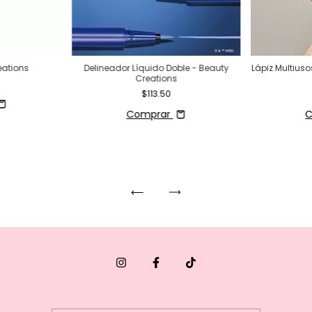
eations
Delineador Líquido Doble - Beauty
Lápiz Multiusos
Creations
$113.50
Comprar
C