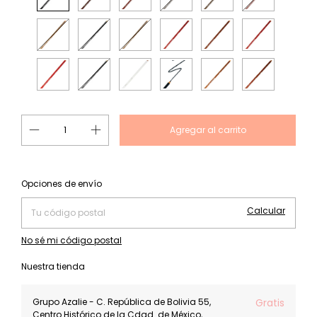
Cambiar CP
Entregas para el CP:
Opciones de envío
Calcular
No sé mi código postal
Nuestra tienda
Grupo Azalie - C. República de Bolivia 55,
Gratis
Centro Histórico de la Cdad. de México,