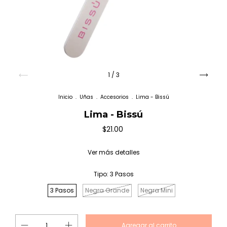
1
/
3
Inicio
.
Uñas
.
Accesorios
.
Lima - Bissú
Lima - Bissú
$21.00
Ver más detalles
Tipo:
3 Pasos
3 Pasos
Negra Grande
Negra Mini