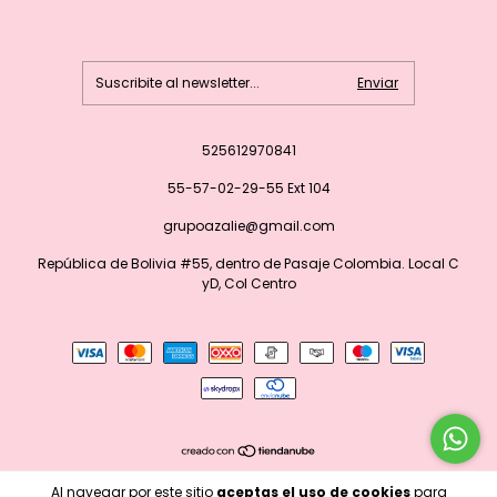
525612970841
55-57-02-29-55 Ext 104
grupoazalie@gmail.com
República de Bolivia #55, dentro de Pasaje Colombia. Local C
yD, Col Centro
Copyright Grupo Azalie - 2026. Todos los derechos reservados.
Al navegar por este sitio
aceptas el uso de cookies
para