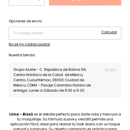
Cambiar CP
Entregas para el CP:
Opciones de envío
Calcular
No sé mi código postal
Nuestra tienda
Grupo Azalie - C. República de Bolivia 55,
Gratis
Centro Histórico de la Cdad. de México,
Centro, Cuauhtémoc, 06000 Ciudad de
México, CDMX - Pasaje Colombia Horario de
entrega: Lunes a Sábado de 9:30 a 5:00
Lima - Bissú
es el detalle perfecto para darle vida y frescura a
tu maquillaje. Su fórmula suave y versátil permite una
aplicación fácil, ideal para realzar tu look diario con un toque
natural y luminoso. Su diseño compacto es práctico para