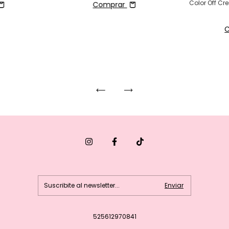
Color Off Cre
Comprar
525612970841