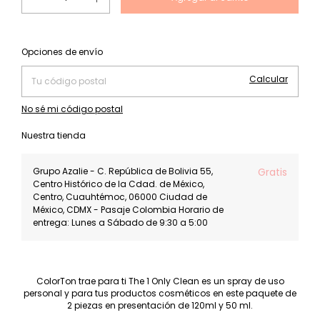
Cambiar CP
Entregas para el CP:
Opciones de envío
Calcular
No sé mi código postal
Nuestra tienda
Grupo Azalie - C. República de Bolivia 55,
Gratis
Centro Histórico de la Cdad. de México,
Centro, Cuauhtémoc, 06000 Ciudad de
México, CDMX - Pasaje Colombia Horario de
entrega: Lunes a Sábado de 9:30 a 5:00
ColorTon trae para ti The 1 Only Clean es un spray de uso
personal y para tus productos cosméticos en este paquete de
2 piezas en presentación de 120ml y 50 ml.