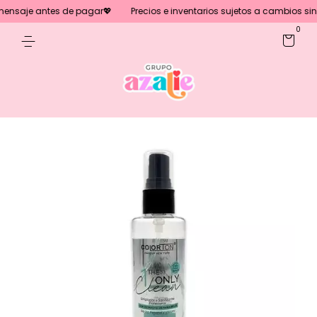
nsaje antes de pagar💖
Precios e inventarios sujetos a cambios sin pr
0