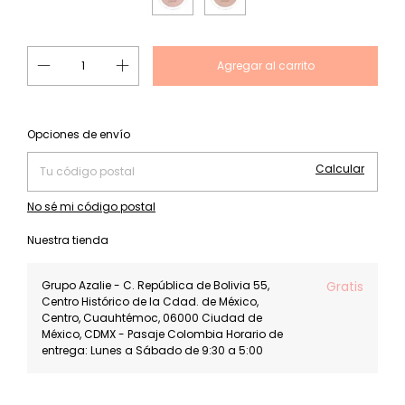
Cambiar CP
Entregas para el CP:
Opciones de envío
Calcular
No sé mi código postal
Nuestra tienda
Grupo Azalie - C. República de Bolivia 55,
Gratis
Centro Histórico de la Cdad. de México,
Centro, Cuauhtémoc, 06000 Ciudad de
México, CDMX - Pasaje Colombia Horario de
entrega: Lunes a Sábado de 9:30 a 5:00