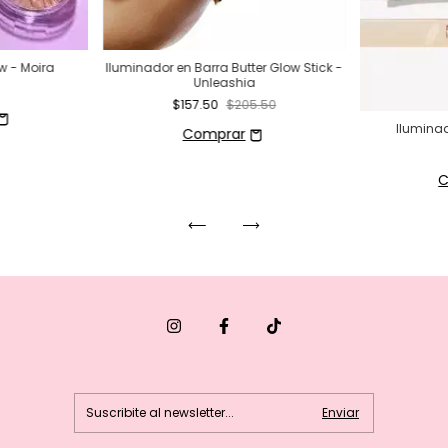
w - Moira
Iluminador en Barra Butter Glow Stick -
Unleashia
$157.50
$205.50
Ilumina
C