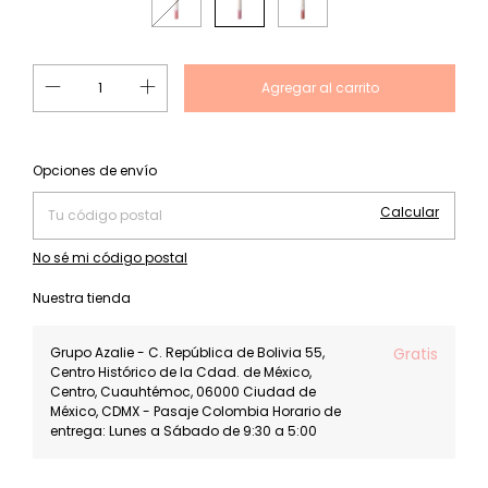
Cambiar CP
Entregas para el CP:
Opciones de envío
Calcular
No sé mi código postal
Nuestra tienda
Grupo Azalie - C. República de Bolivia 55,
Gratis
Centro Histórico de la Cdad. de México,
Centro, Cuauhtémoc, 06000 Ciudad de
México, CDMX - Pasaje Colombia Horario de
entrega: Lunes a Sábado de 9:30 a 5:00