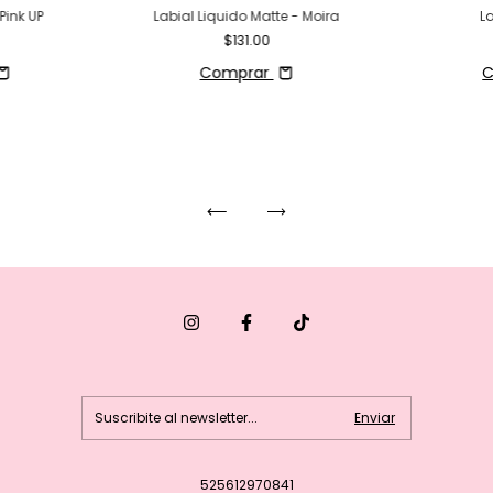
Pink UP
Labial Liquido Matte - Moira
L
$131.00
Comprar
C
525612970841