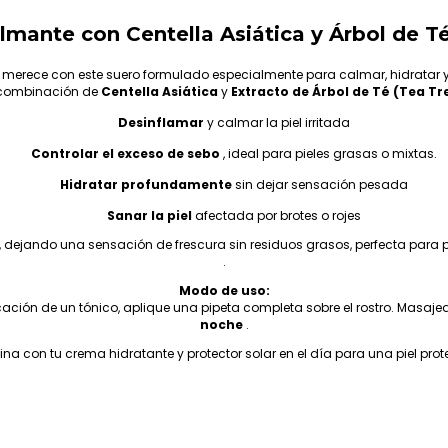
lmante con Centella Asiática y Árbol de Té
e merece con este suero formulado especialmente para calmar, hidratar y 
 combinación de
Centella Asiática
y
Extracto de Árbol de Té (Tea Tr
Desinflamar
y calmar la piel irritada
Controlar el exceso de sebo
, ideal para pieles grasas o mixtas.
Hidratar profundamente
sin dejar sensación pesada
Sanar la piel
afectada por brotes o rojes
, dejando una sensación de frescura sin residuos grasos, perfecta para 
.
Modo de uso:
licación de un tónico, aplique una pipeta completa sobre el rostro. Mas
noche
.
ina con tu crema hidratante y protector solar en el día para una piel pro