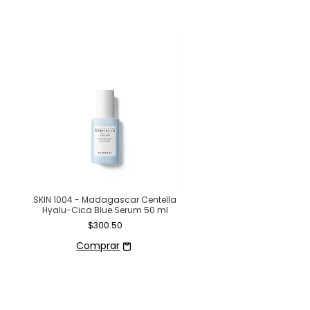
SKIN 1004 - Madagascar Centella
Hyalu-Cica Blue Serum 50 ml
$300.50
Body Glow Oil - Beauty 
$115.00