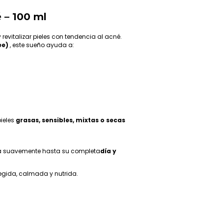
 – 100 ml
revitalizar pieles con tendencia al acné.
ee)
, este sueño ayuda a:
pieles
grasas, sensibles, mixtas o secas
ajea suavemente hasta su completa
día y
tegida, calmada y nutrida.