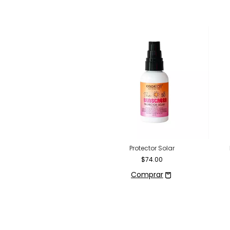
Kit Aclarador en Crema -
Protector Solar
Nefertiti
$74.00
$54.00