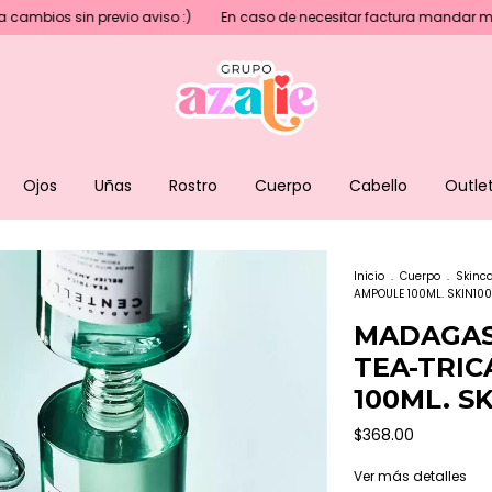
sin previo aviso :)
En caso de necesitar factura mandar mensaje an
Ojos
Uñas
Rostro
Cuerpo
Cabello
Outle
Inicio
.
Cuerpo
.
Skinc
AMPOULE 100ML. SKIN100
MADAGAS
TEA-TRIC
100ML. S
$368.00
Ver más detalles