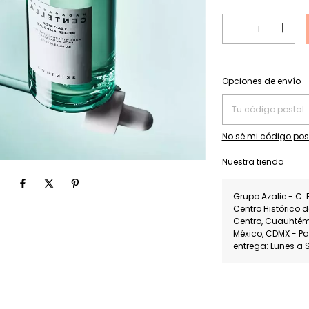
Entregas para el CP:
Opciones de envío
No sé mi código pos
Nuestra tienda
Grupo Azalie - C. 
Centro Histórico 
Centro, Cuauhté
México, CDMX - P
entrega: Lunes a 