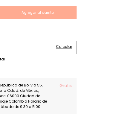
Cambiar CP
Calcular
tal
República de Bolivia 55,
Gratis
de la Cdad. de México,
moc, 06000 Ciudad de
asaje Colombia Horario de
Sábado de 9:30 a 5:00