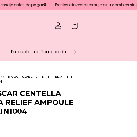
tes de pagar💖
Precios e inventarios sujetos a cambios sin previo avis
0
t
Productos de Temporada
Sé parte de nuestro equipo
are
.
MADAGASCAR CENTELLA TEA-TRICA RELIEF
4
CAR CENTELLA
A RELIEF AMPOULE
KIN1004