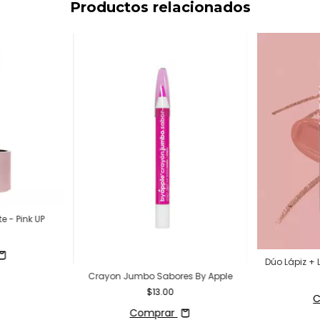
Productos relacionados
e - Pink UP
Dúo Lápiz + 
Crayon Jumbo Sabores By Apple
$13.00
C
Comprar