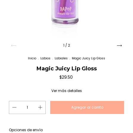
1
/
2
Inicio
.
Labios
.
Labiales
.
Magic Juicy Lip Gloss
Magic Juicy Lip Gloss
$29.50
Ver más detalles
Cambiar CP
Entregas para el CP:
Opciones de envío