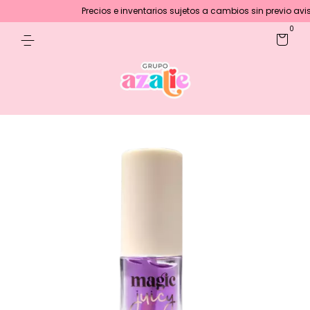
Precios e inventarios sujetos a cambios sin previo aviso
0