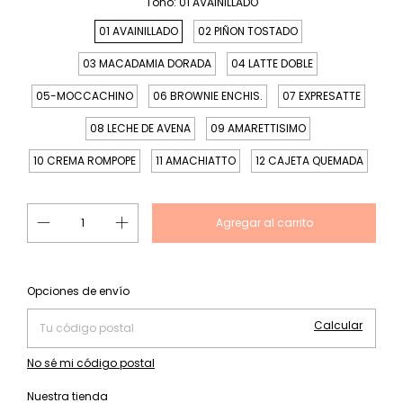
Tono:
01 AVAINILLADO
01 AVAINILLADO
02 PIÑON TOSTADO
03 MACADAMIA DORADA
04 LATTE DOBLE
05-MOCCACHINO
06 BROWNIE ENCHIS.
07 EXPRESATTE
08 LECHE DE AVENA
09 AMARETTISIMO
10 CREMA ROMPOPE
11 AMACHIATTO
12 CAJETA QUEMADA
Cambiar CP
Entregas para el CP:
Opciones de envío
Calcular
No sé mi código postal
Nuestra tienda