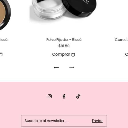
issú
Polvo Fijador - Bissú
Correct
$81.50
C