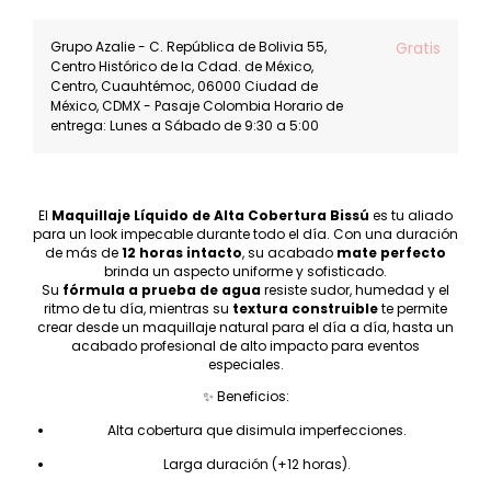
Grupo Azalie - C. República de Bolivia 55,
Gratis
Centro Histórico de la Cdad. de México,
Centro, Cuauhtémoc, 06000 Ciudad de
México, CDMX - Pasaje Colombia Horario de
entrega: Lunes a Sábado de 9:30 a 5:00
El
Maquillaje Líquido de Alta Cobertura Bissú
es tu aliado
para un look impecable durante todo el día. Con una duración
de más de
12 horas intacto
, su acabado
mate perfecto
brinda un aspecto uniforme y sofisticado.
Su
fórmula a prueba de agua
resiste sudor, humedad y el
ritmo de tu día, mientras su
textura construible
te permite
crear desde un maquillaje natural para el día a día, hasta un
acabado profesional de alto impacto para eventos
especiales.
✨ Beneficios:
Alta cobertura que disimula imperfecciones.
Larga duración (+12 horas).