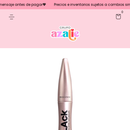
nsaje antes de pagar💖
Precios e inventarios sujetos a cambios sin pr
0