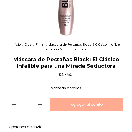
Inicio
.
Ojos
.
Rímel
.
Máscara de Pestañas Black: El Clásico Infalible
para una Mirada Seductora
Máscara de Pestañas Black: El Clásico
Infalible para una Mirada Seductora
$47.50
Ver más detalles
Cambiar CP
Entregas para el CP:
Opciones de envío