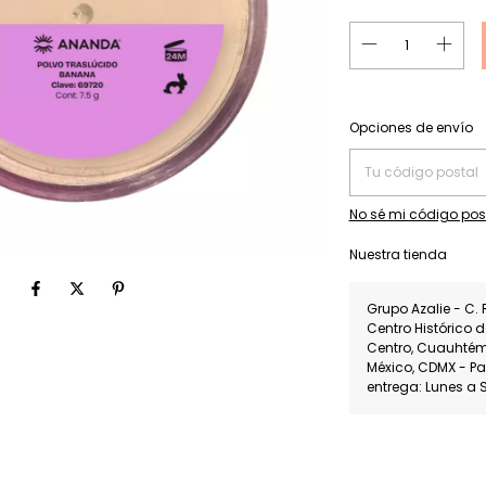
Entregas para el CP:
Opciones de envío
No sé mi código pos
Nuestra tienda
Grupo Azalie - C. 
Centro Histórico 
Centro, Cuauhté
México, CDMX - P
entrega: Lunes a 