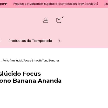
os e inventarios sujetos a cambios sin previo aviso :)
En caso de nec
0
t
Productos de Temporada
Sé parte de nuestro equipo
.
Polvo Traslúcido Focus Smooth Tono Banana
slúcido Focus
ono Banana Ananda