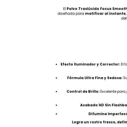
El
Polvo Traslúcido Focus Smoo
diseñada para
matificar al instante
,
def
Efecto Iluminador y Corrector:
El 
Fórmula Ultra Fina y Sedosa:
Su
Control de Brillo:
Excelente para
Acabado HD Sin Flashba
Difumina Imperfecc
Logra un rostro fresco, defi