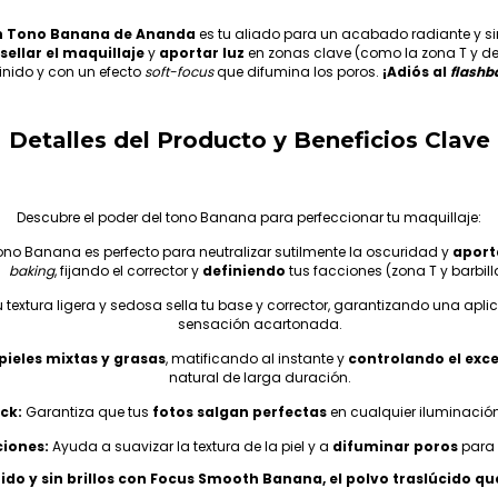
th Tono Banana de Ananda
es tu aliado para un acabado radiante y sin
sellar el maquillaje
y
aportar luz
en zonas clave (como la zona T y deba
inido y con un efecto
soft-focus
que difumina los poros.
¡Adiós al
flashb
Detalles del Producto y Beneficios Clave
Descubre el poder del tono Banana para perfeccionar tu maquillaje:
tono Banana es perfecto para neutralizar sutilmente la oscuridad y
aport
baking
, fijando el corrector y
definiendo
tus facciones (zona T y barbill
 textura ligera y sedosa sella tu base y corrector, garantizando una apl
sensación acartonada.
pieles mixtas y grasas
, matificando al instante y
controlando el exc
natural de larga duración.
ck:
Garantiza que tus
fotos salgan perfectas
en cualquier iluminación
iones:
Ayuda a suavizar la textura de la piel y a
difuminar poros
para 
nido y sin brillos con Focus Smooth Banana, el polvo traslúcido que