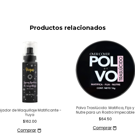
Productos relacionados
Polvo Traslúcido: Matifica, Fija y
ijador de Maquillaje Matificante -
Nutre para un Rostro Impecable
Yuya
$64.50
$162.00