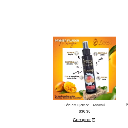
Fijador en Spray
F
Tónico Fijador - Assesú
$203.50
$36.30