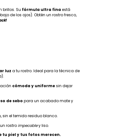
 brillos. Su
fórmula ultra fina
está
jo de los ojos). Obtén un rostro fresco,
ack
!
ar luz
a tu rostro. Ideal para la técnica de
a).
icación
cómoda y uniforme
sin dejar
eso de sebo
para un acabado mate y
, sin el temido residuo blanco.
un rostro
impecable
y liso.
 tu piel y tus fotos merecen.