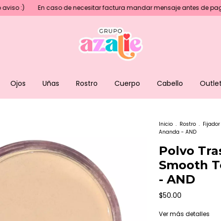
n caso de necesitar factura mandar mensaje antes de pagar💖
Preci
Ojos
Uñas
Rostro
Cuerpo
Cabello
Outle
Inicio
.
Rostro
.
Fijador
Ananda - AND
Polvo Tra
Smooth T
- AND
$50.00
Ver más detalles