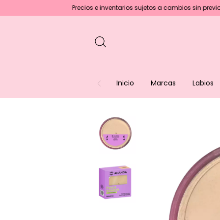
Precios e inventarios sujetos a cambios sin previo aviso :)
E
Inicio
Marcas
Labios