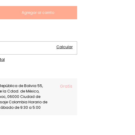
Cambiar CP
Calcular
tal
República de Bolivia 55,
Gratis
de la Cdad. de México,
moc, 06000 Ciudad de
asaje Colombia Horario de
Sábado de 9:30 a 5:00