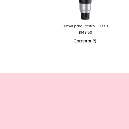
ctor en Barra - Bissú
Primer para Rostro - Bissú
$26.50
$148.50
Comprar