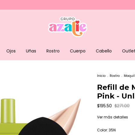
Ojos
Uñas
Rostro
Cuerpo
Cabello
Outle
Inicio
.
Rostro
.
Maquil
Refill de 
Pink - Un
$195.50
$271.00
Ver más detalles
Color:
35N