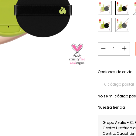
Entregas para el CP:
Opciones de envío
No sé mi código pos
Nuestra tienda
Grupo Azalie - C. 
Centro Histórico 
Centro, Cuauhté