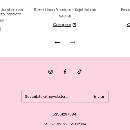
p Jumbo Lash:
Rímel Línea Premium - Kejel Jabibe
Pesta
Alto Impacto
$43.50
.50
C
525612970841
55-57-02-29-55 Ext 104