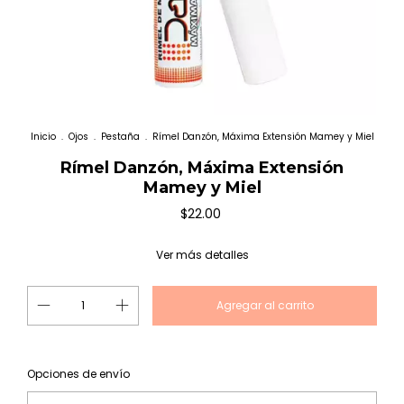
Inicio
.
Ojos
.
Pestaña
.
Rímel Danzón, Máxima Extensión Mamey y Miel
Rímel Danzón, Máxima Extensión
Mamey y Miel
$22.00
Ver más detalles
Cambiar CP
Entregas para el CP:
Opciones de envío