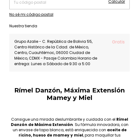
Calcular
No sé mi código postal
Nuestra tienda
Grupo Azalie - C. República de Bolivia 55,
Gratis
Centro Histórico de la Cdad. de México,
Centro, Cuauhtémoc, 06000 Ciudad de
México, CDMX - Pasaje Colombia Horario de
entrega: Lunes a Sábado de 9:30 a 5:00
Rímel Danzón, Máxima Extensión
Mamey y Miel
Consigue una mirada deslumbrante y cuidada con el
Rímel
Danzón de Máxima Extensión
. Su fórmula innovadora, con
un envase de tapa blanca, está enriquecida con
aceite de
ricino, hueso de mamey y miel
, para maquillar tus