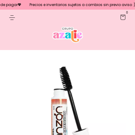
e pagar💖
Precios e inventarios sujetos a cambios sin previo aviso :)
0