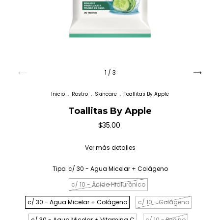
1
/
3
Inicio
.
Rostro
.
Skincare
.
Toallitas By Apple
Toallitas By Apple
$35.00
Ver más detalles
Tipo:
c/ 30 - Agua Micelar + Colágeno
c/ 10 - Ácido Hialurónico
c/ 30 - Agua Micelar + Colágeno
c/ 10 - Colágeno
c/ 30 - Agua Micelar + Vitamina C
c/ 10 - Pepino