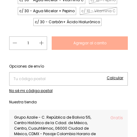
c/ 30 - Agua Micelar + Pepino
c/ 10 - Vitamina C
c/ 30 - Carbón+ Ácido Hialurónico
Cambiar CP
Entregas para el CP:
Opciones de envío
Calcular
No sé mi código postal
Nuestra tienda
Grupo Azalie - C. República de Bolivia 55,
Gratis
Centro Histórico de la Cdad. de México,
Centro, Cuauhtémoc, 06000 Ciudad de
México, CDMX - Pasaje Colombia Horario de