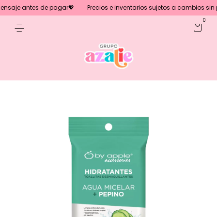
nsaje antes de pagar💖
Precios e inventarios sujetos a cambios sin pr
0