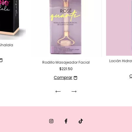
Shalala
Loción Hidra
Rodillo Masajeador Facial
$221.50