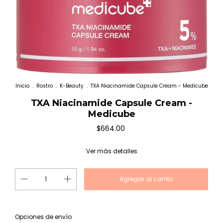
Inicio
.
Rostro
.
K-Beauty
.
TXA Niacinamide Capsule Cream - Medicube
TXA Niacinamide Capsule Cream -
Medicube
$664.00
Ver más detalles
Cambiar CP
Entregas para el CP:
Opciones de envío