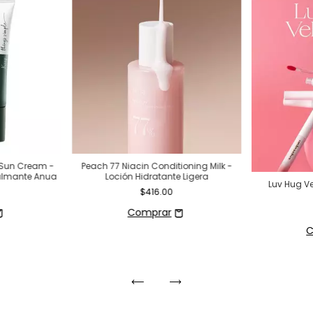
e Sun Cream -
Peach 77 Niacin Conditioning Milk -
Calmante Anua
Loción Hidratante Ligera
Luv Hug Ve
$416.00
C