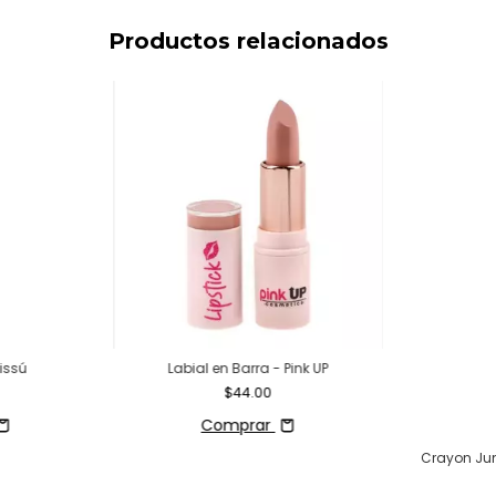
Productos relacionados
Bissú
Labial en Barra - Pink UP
$44.00
Comprar
Crayon Ju