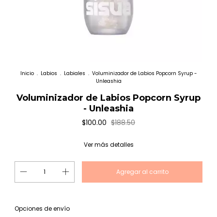
Inicio
.
Labios
.
Labiales
.
Voluminizador de Labios Popcorn Syrup -
Unleashia
Voluminizador de Labios Popcorn Syrup
- Unleashia
$100.00
$188.50
Ver más detalles
Cambiar CP
Entregas para el CP:
Opciones de envío