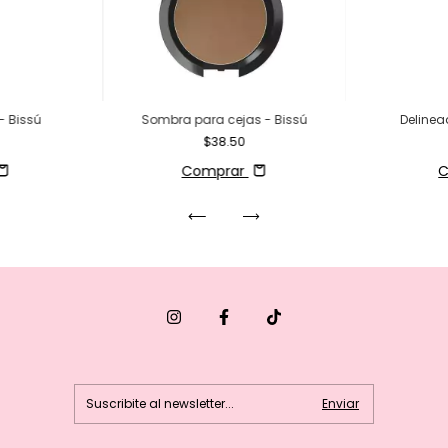
- Bissú
Sombra para cejas - Bissú
Delinea
$38.50
Comprar
C