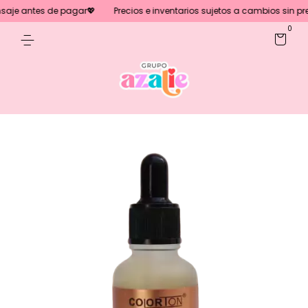
aje antes de pagar💖
Precios e inventarios sujetos a cambios sin previ
0