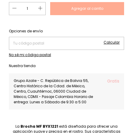
Cambiar CP
Entregas para el CP:
Opciones de envío
Calcular
No sé mi código postal
Nuestra tienda
Grupo Azalie - C. República de Bolivia 55,
Gratis
Centro Histórico de la Cdad. de México,
Centro, Cuauhtémoc, 06000 Ciudad de
México, CDMX - Pasaje Colombia Horario de
entrega: Lunes a Sábado de 9:30 a 5:00
La
Brocha MF BYX1221
está diseñada para ofrecer una
aplicación suave y precisa en el rostro. Sus características