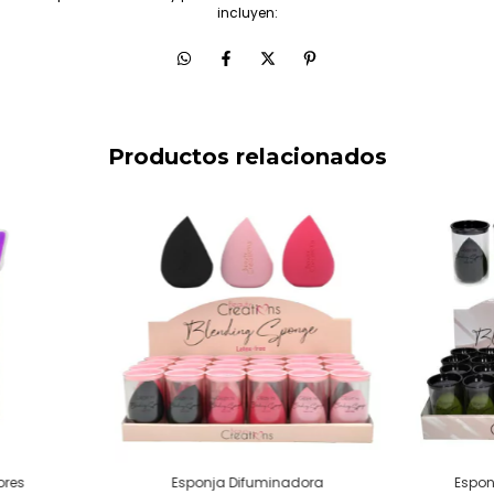
incluyen:
Productos relacionados
ores
Esponja Difuminadora
Espon