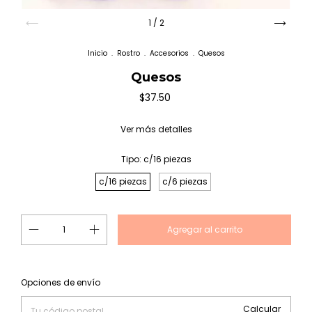
1
/
2
Inicio
.
Rostro
.
Accesorios
.
Quesos
Quesos
$37.50
Ver más detalles
Tipo:
c/16 piezas
c/16 piezas
c/6 piezas
Cambiar CP
Entregas para el CP:
Opciones de envío
Calcular