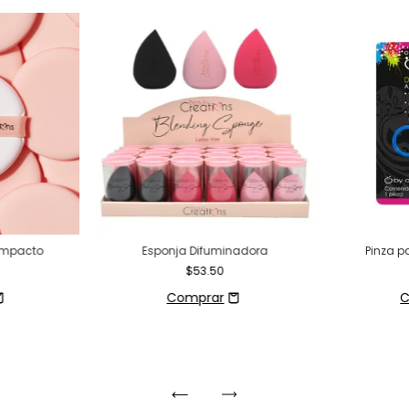
Compacto
Esponja Difuminadora
Pinza p
$53.50
C