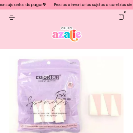
nsaje antes de pagar💖
Precios e inventarios sujetos a cambios sin pre
0