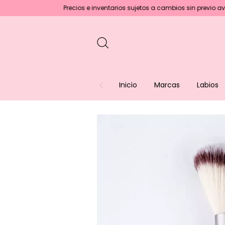
Precios e inventarios sujetos a cambios sin previo aviso :)
En c
Inicio
Marcas
Labios