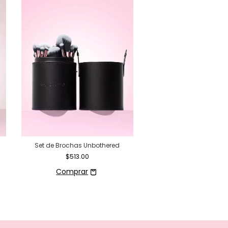
Set de Brochas Unbothered
Set de Brochas Pretty An
$513.00
$530.50