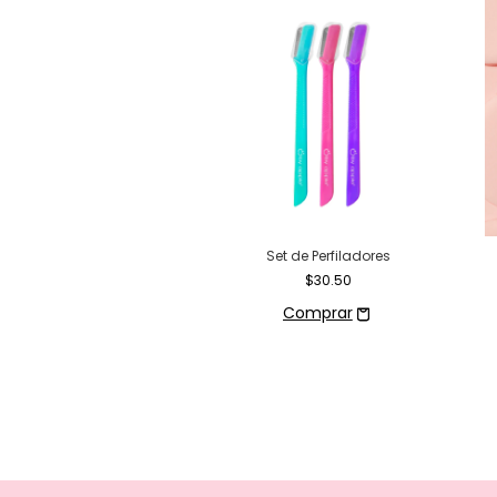
para Depilar - Grande
Set de Perfiladores
$10.00
$30.50
Comprar