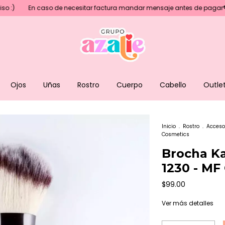
aso de necesitar factura mandar mensaje antes de pagar💖
Precios 
Ojos
Uñas
Rostro
Cuerpo
Cabello
Outle
Inicio
.
Rostro
.
Acceso
Cosmetics
Brocha K
1230 - MF
$99.00
Ver más detalles