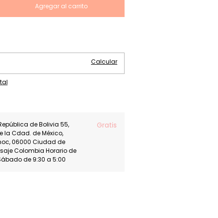
Cambiar CP
Calcular
tal
República de Bolivia 55,
Gratis
de la Cdad. de México,
moc, 06000 Ciudad de
asaje Colombia Horario de
Sábado de 9:30 a 5:00