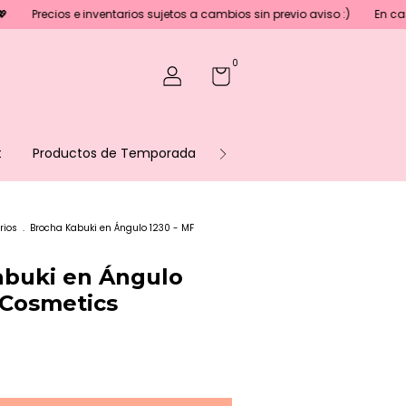
e inventarios sujetos a cambios sin previo aviso :)
En caso de necesi
0
t
Productos de Temporada
Sé parte de nuestro equipo
rios
.
Brocha Kabuki en Ángulo 1230 - MF
abuki en Ángulo
 Cosmetics