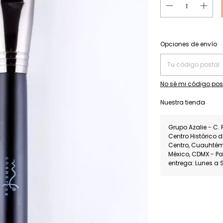
Entregas para el CP:
Opciones de envío
No sé mi código pos
Nuestra tienda
Grupo Azalie - C. 
Centro Histórico 
Centro, Cuauhté
México, CDMX - P
entrega: Lunes a 