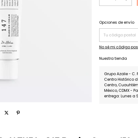
Entregas para el CP:
Opciones de envío
No sé mi código pos
Nuestra tienda
Grupo Azalie - C. 
Centro Histórico 
Centro, Cuauhté
México, CDMX - P
entrega: Lunes a 