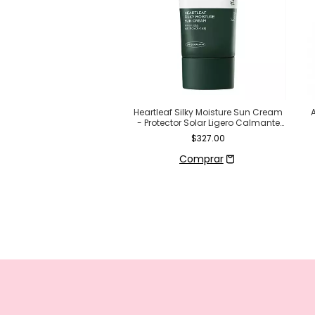
 OF JOSEON - Ginseng
Heartleaf Silky Moisture Sun Cream
ence Water - 150ml
- Protector Solar Ligero Calmante
Anua
$330.00
$327.00