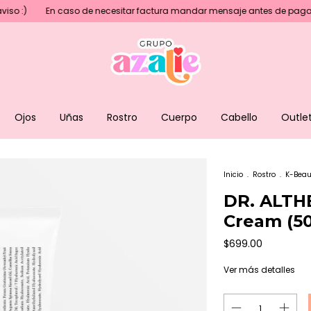
caso de necesitar factura mandar mensaje antes de pagar💖
Precios
Ojos
Uñas
Rostro
Cuerpo
Cabello
Outle
Inicio
.
Rostro
.
K-Beau
DR. ALTHE
Cream (50
$699.00
Ver más detalles