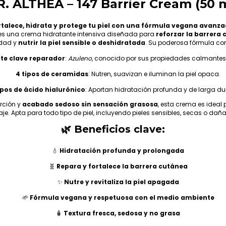
. ALTHEA – 147 Barrier Cream (50 
rtalece, hidrata y protege tu piel con una fórmula vegana avanza
s una crema hidratante intensiva diseñada para
reforzar la barrera
dad y
nutrir la piel sensible o deshidratada
. Su poderosa fórmula co
nte clave reparador
:
Azuleno
, conocido por sus propiedades calmantes
4 tipos de ceramidas
: Nutren, suavizan e iluminan la piel opaca.
ipos de ácido hialurónico
: Aportan hidratación profunda y de larga du
rción y
acabado sedoso sin sensación grasosa
, esta crema es ideal
je. Apta para todo tipo de piel, incluyendo pieles sensibles, secas o dañ
🌿 Beneficios clave:
💧
Hidratación profunda y prolongada
🧬
Repara y fortalece la barrera cutánea
✨
Nutre y revitaliza la piel apagada
🌱
Fórmula vegana y respetuosa con el medio ambiente
🧴
Textura fresca, sedosa y no grasa