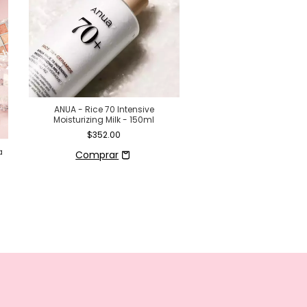
ANUA - Rice 70 Intensive
Peach 77 Niacin Conditio
Moisturizing Milk - 150ml
Loción Hidratante L
$352.00
$416.00
a