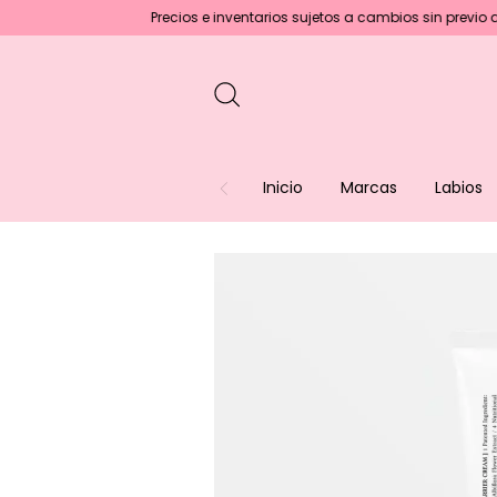
Precios e inventarios sujetos a cambios sin previo aviso :)
En 
Inicio
Marcas
Labios