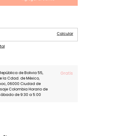
Cambiar CP
Calcular
tal
República de Bolivia 55,
Gratis
de la Cdad. de México,
moc, 06000 Ciudad de
asaje Colombia Horario de
Sábado de 9:30 a 5:00