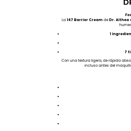
DR
Fo
La
147 Barrier Cream
de
Dr. Althea
e
hume
1 ingredie
7 t
Con una textura ligera, de rápida abso
incluso antes del maquilla