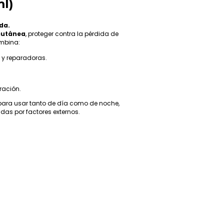
ml)
da.
 cutánea
, proteger contra la pérdida de
mbina:
 y reparadoras.
ración.
 para usar tanto de día como de noche,
adas por factores externos.