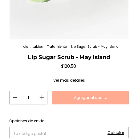
Inicio
.
Labios
.
Tratamiento
.
Lip Sugar Scrub - May Island
Lip Sugar Scrub - May Island
$120.50
Ver más detalles
Cambiar CP
Entregas para el CP:
Opciones de envío
Calcular