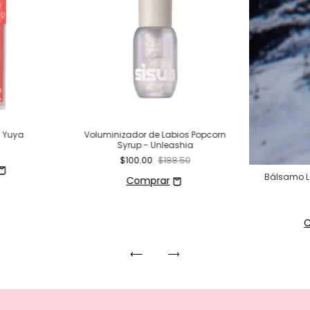
- Yuya
Voluminizador de Labios Popcorn
Syrup - Unleashia
$100.00
$188.50
Bálsamo L