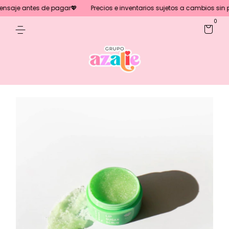
saje antes de pagar💖
Precios e inventarios sujetos a cambios sin pre
0