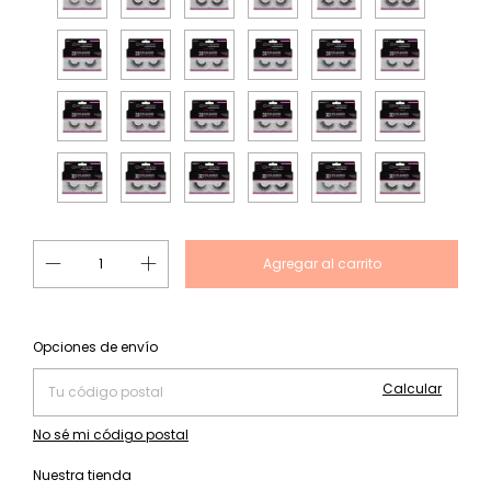
Cambiar CP
Entregas para el CP:
Opciones de envío
Calcular
No sé mi código postal
Nuestra tienda