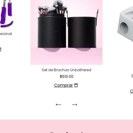
esional
Set de Brochas Unbothered
$513.00
C