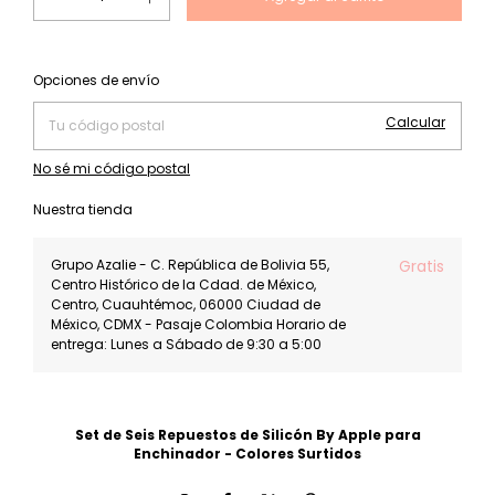
Cambiar CP
Entregas para el CP:
Opciones de envío
Calcular
No sé mi código postal
Nuestra tienda
Grupo Azalie - C. República de Bolivia 55,
Gratis
Centro Histórico de la Cdad. de México,
Centro, Cuauhtémoc, 06000 Ciudad de
México, CDMX - Pasaje Colombia Horario de
entrega: Lunes a Sábado de 9:30 a 5:00
Set de Seis Repuestos de Silicón By Apple para
Enchinador - Colores Surtidos