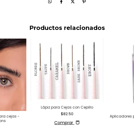
Productos relacionados
Lápiz para Cejas con Cepillo
$82.50
ara cejas -
Aplicadores 
ons
Comprar