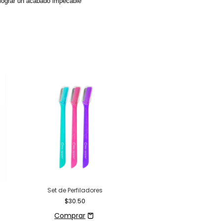
 lograr un acabado impecable
Set de Perfiladores
$30.50
Set de Brochas Unbo