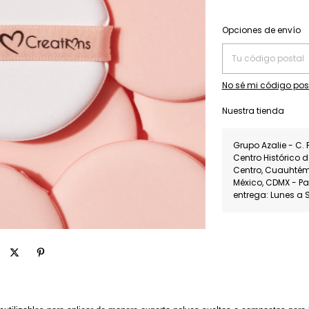
Entregas para el CP:
Opciones de envío
No sé mi código pos
Nuestra tienda
Grupo Azalie - C. 
Centro Histórico 
Centro, Cuauhté
México, CDMX - P
entrega: Lunes a 