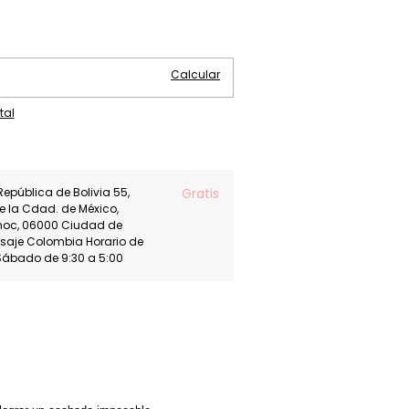
Cambiar CP
Calcular
tal
República de Bolivia 55,
Gratis
de la Cdad. de México,
moc, 06000 Ciudad de
asaje Colombia Horario de
Sábado de 9:30 a 5:00