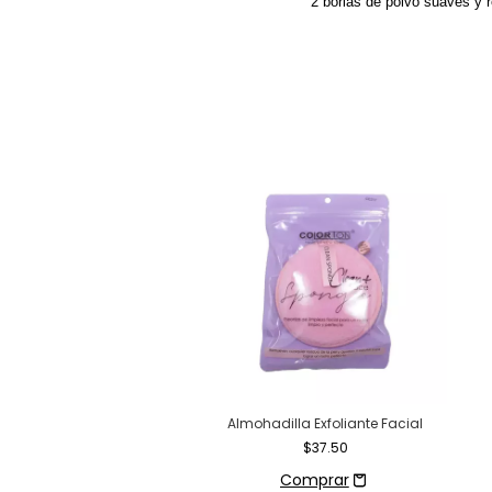
2 borlas de polvo suaves y 
Almohadilla Exfoliante Facial
$37.50
e Brochas Oh Darling