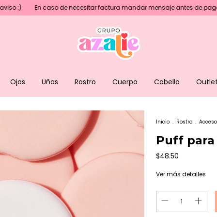
caso de necesitar factura mandar mensaje antes de pagar💖
Precios
Ojos
Uñas
Rostro
Cuerpo
Cabello
Outle
Inicio
.
Rostro
.
Acceso
Puff par
$48.50
Ver más detalles