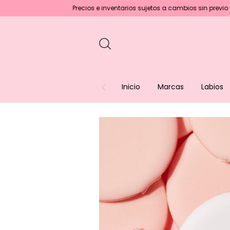
Precios e inventarios sujetos a cambios sin previo aviso :)
En 
Inicio
Marcas
Labios