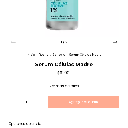
1
/
2
Inicio
.
Rostro
.
Skincare
.
Serum Células Madre
Serum Células Madre
$61.00
Ver más detalles
Cambiar CP
Entregas para el CP:
Opciones de envío