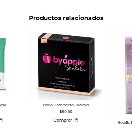
Productos relacionados
pple
Polvo Compacto Shalala
$60.50
Comprar
Rodillo