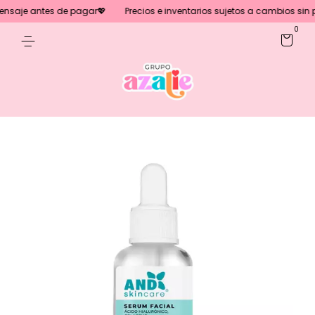
saje antes de pagar💖
Precios e inventarios sujetos a cambios sin pre
0