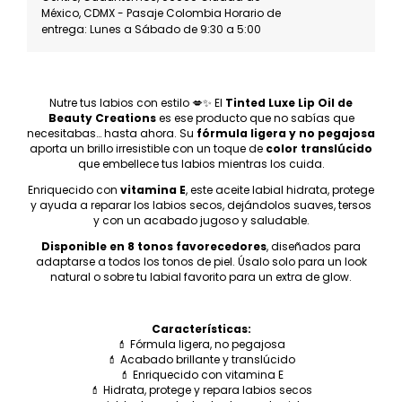
México, CDMX - Pasaje Colombia Horario de
entrega: Lunes a Sábado de 9:30 a 5:00
Nutre tus labios con estilo 💋✨ El
Tinted Luxe Lip Oil de
Beauty Creations
es ese producto que no sabías que
necesitabas… hasta ahora. Su
fórmula ligera y no pegajosa
aporta un brillo irresistible con un toque de
color translúcido
que embellece tus labios mientras los cuida.
Enriquecido con
vitamina E
, este aceite labial hidrata, protege
y ayuda a reparar los labios secos, dejándolos suaves, tersos
y con un acabado jugoso y saludable.
Disponible en 8 tonos favorecedores
, diseñados para
adaptarse a todos los tonos de piel. Úsalo solo para un look
natural o sobre tu labial favorito para un extra de glow.
Características:
💄 Fórmula ligera, no pegajosa
💄 Acabado brillante y translúcido
💄 Enriquecido con vitamina E
💄 Hidrata, protege y repara labios secos