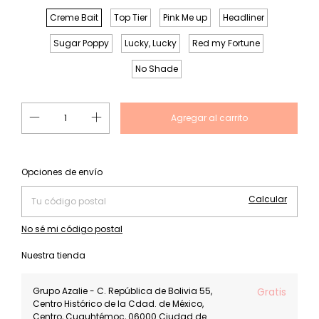
Creme Bait
Top Tier
Pink Me up
Headliner
Sugar Poppy
Lucky, Lucky
Red my Fortune
No Shade
Cambiar CP
Entregas para el CP:
Opciones de envío
Calcular
No sé mi código postal
Nuestra tienda
Grupo Azalie - C. República de Bolivia 55,
Gratis
Centro Histórico de la Cdad. de México,
Centro, Cuauhtémoc, 06000 Ciudad de