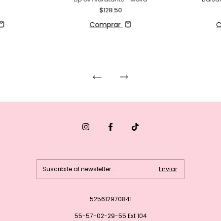
$128.50
Comprar
C
525612970841
55-57-02-29-55 Ext 104