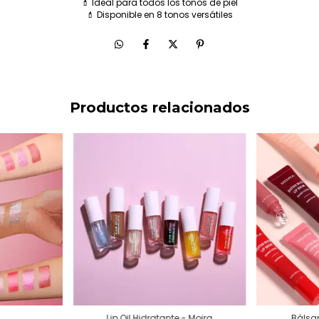
💄 Ideal para todos los tonos de piel
💄 Disponible en 8 tonos versátiles
Productos relacionados
Lip Oil Hidratante - Moira
Bálsa