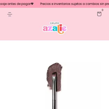
es de pagar💖
Precios e inventarios sujetos a cambios sin previo aviso
0