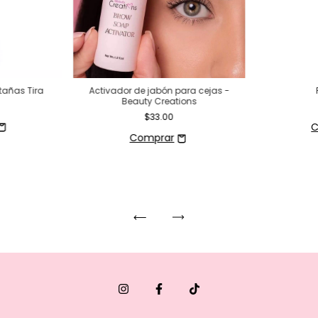
tañas Tira
Activador de jabón para cejas -
Beauty Creations
$33.00
C