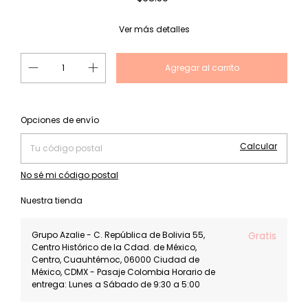
Ver más detalles
Cambiar CP
Entregas para el CP:
Opciones de envío
Calcular
No sé mi código postal
Nuestra tienda
Grupo Azalie - C. República de Bolivia 55,
Gratis
Centro Histórico de la Cdad. de México,
Centro, Cuauhtémoc, 06000 Ciudad de
México, CDMX - Pasaje Colombia Horario de
entrega: Lunes a Sábado de 9:30 a 5:00