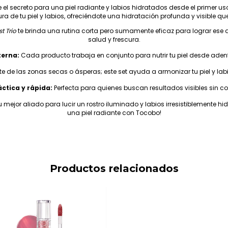
 el secreto para una piel radiante y labios hidratados desde el primer us
tura de tu piel y labios, ofreciéndote una hidratación profunda y visible que
t Trio
te brinda una rutina corta pero sumamente eficaz para lograr ese
salud y frescura.
terna:
Cada producto trabaja en conjunto para nutrir tu piel desde adentro
e de las zonas secas o ásperas; este set ayuda a armonizar tu piel y lab
áctica y rápida:
Perfecta para quienes buscan resultados visibles sin c
s tu mejor aliado para lucir un rostro iluminado y labios irresistiblemente
una piel radiante con Tocobo!
Productos relacionados