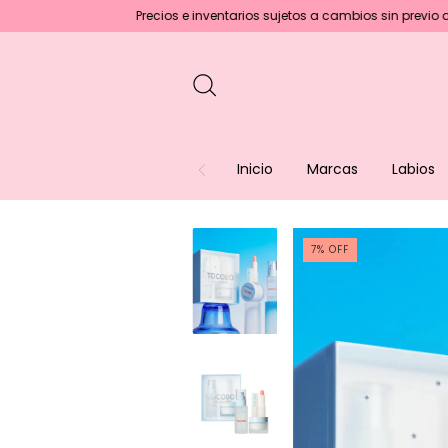
Precios e inventarios sujetos a cambios sin previo aviso :)
En 
Inicio
Marcas
Labios
7
%
OFF