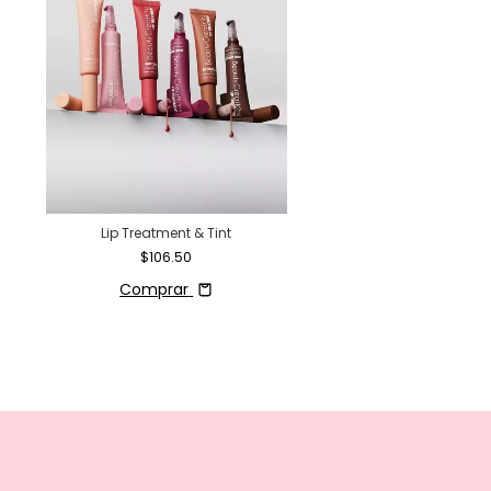
Voluminizador de Labio
Syrup - Unleash
$100.00
$188.5
Lip Treatment & Tint
$106.50
Comprar