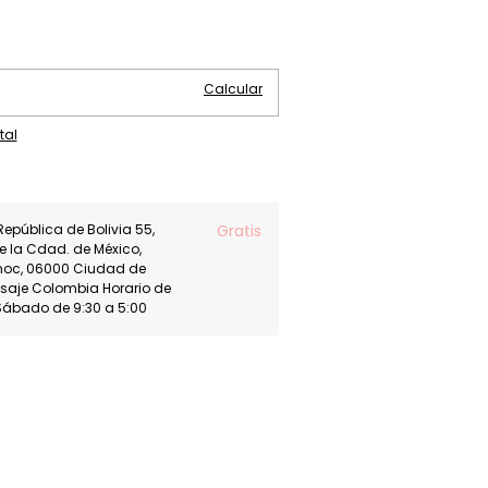
Cambiar CP
Calcular
tal
República de Bolivia 55,
Gratis
de la Cdad. de México,
moc, 06000 Ciudad de
asaje Colombia Horario de
Sábado de 9:30 a 5:00