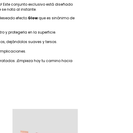
o! Este conjunto exclusivo está diseñado
 se nota al instante.
 deseado efecto
Glow
que es sinónimo de
 y protegerla en la superficie.
ios, dejándolos suaves y tersos.
omplicaciones.
 hidratados. ¡Empieza hoy tu camino hacia
47
%
OFF