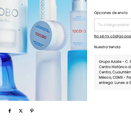
Entregas para el CP:
Opciones de envío
No sé mi código pos
Nuestra tienda
Grupo Azalie - C. 
Centro Histórico 
Centro, Cuauhté
México, CDMX - P
entrega: Lunes a 