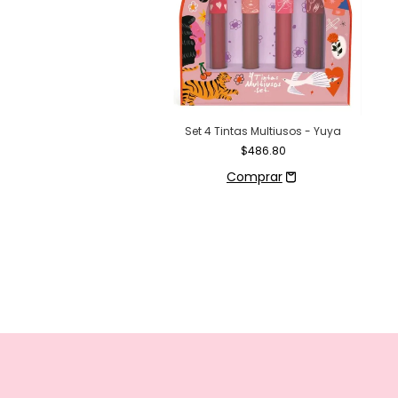
Set 4 Tintas Multiusos - Yuya
ra labios dose lo-display
$486.80
 Beauty Creations
$74.00