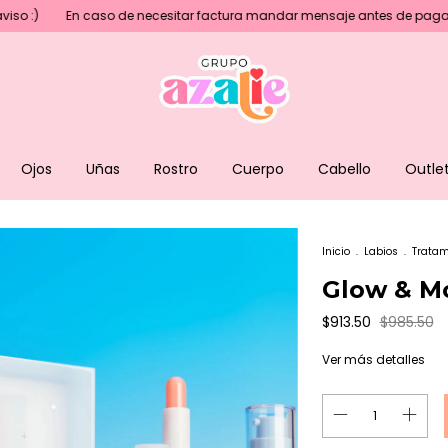
caso de necesitar factura mandar mensaje antes de pagar💖
Precios
Ojos
Uñas
Rostro
Cuerpo
Cabello
Outle
Inicio
.
Labios
.
Tratam
Glow & Mo
$913.50
$985.50
Ver más detalles