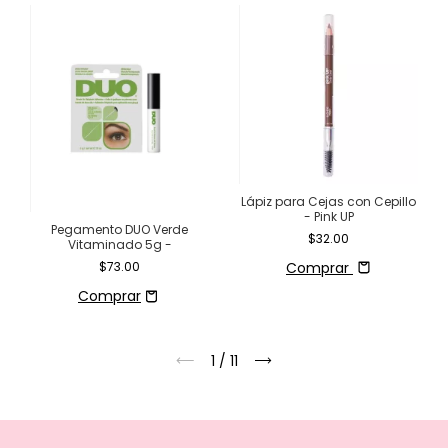
Lápiz para Cejas con Cepillo
- Pink UP
Pegamento DUO Verde
$32.00
Vitaminado 5g -
Comprar
$73.00
1
/
11